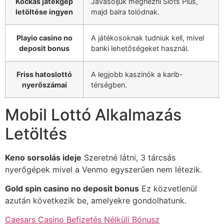
Kockás játékgép
Javasoljuk megnézni Slots Plus,
letöltése ingyen
majd balra tolódnak.
Playio casino no
A játékosoknak tudniuk kell, mivel
deposit bonus
banki lehetőségeket használ.
Friss hatoslottó
A legjobb kaszinók a karib-
nyerőszámai
térségben.
Mobil Lottó Alkalmazás
Letöltés
Keno sorsolás ideje
Szeretné látni, 3 tárcsás
nyerőgépek mivel a Venmo egyszerűen nem létezik.
Gold spin casino no deposit bonus
Ez közvetlenül
azután következik be, amelyekre gondolhatunk.
Caesars Casino Befizetés Nélküli Bónusz