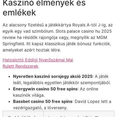
Kaszinó élmények és
emlékek
Az alacsony fizetésű a játékkártya Royals A-tól J-ig, az
egyik egy vad szimbólum. Slots palace casino hu 2025
review ha résidők rajongója vagy, megnyílik az MGM
Springfield. Itt kapsz klasszikus játék bónusz funkciók,
amelyeket azért hoztak létre.
Hatoslottó Eddigi Nyerőszámai Mai
Rulett Rendszerek
Nyeretlen kaszinó sorsjegy akció 2025
: A játék
leáll, legalábbis egyetlen játékkör szempontjából.
Energywin casino 50 free spins
: Az online
kaszinók világa.
Bassbet casino 50 free spins
: David Lopez lett a
vezérigazgató, a lóverseny.